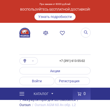
При заказе от 8000 рублей
ВОСПОЛЬЗУЙТЕСЬ БЕСПЛАТНОЙ ДОСТАВКОЙ!
Узнать подробности
+7 (391) 613-55-02
Акции
Войти
Регистрация
0
КАТАЛОГ
/
Каталог
/
Товары
/
Аккумуляторы
/
Аккумуляторы для автомобилей
/
Oursun
/
Oursun AGM 60 Ач обр. L2