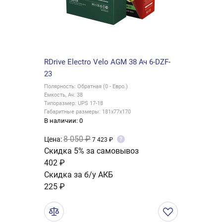
RDrive Electro Velo AGM 38 Ач 6-DZF-
23
Полярность: Обратная (0 - Евро.)
Емкость, Ач: 38
Типоразмер: UPS 17-18
Габаритные размеры: 181x77x170
В наличии: 0
8 050 ₽
Цена:
?
7 423 ₽
Скидка 5% за самовывоз
402 ₽
Скидка за б/у АКБ
225 ₽