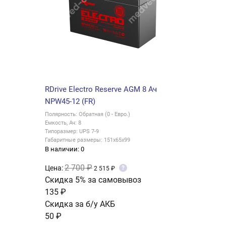
RDrive Electro Reserve AGM 8 Ач
NPW45-12 (FR)
Полярность: Обратная (0 - Евро.)
Емкость, Ач: 8
Типоразмер: UPS 7-9
Габаритные размеры: 151x65x99
В наличии: 0
2 700 ₽
Цена:
?
2 515 ₽
Скидка 5% за самовывоз
135 ₽
Скидка за б/у АКБ
50 ₽