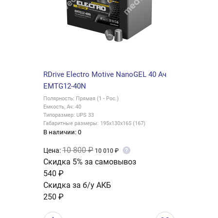
RDrive Electro Motive NanoGEL 40 Ач
EMTG12-40N
Полярность: Прямая (1 - Рос.)
Емкость, Ач: 40
Типоразмер: UPS 33
Габаритные размеры: 195x130x165 (167)
В наличии: 0
10 800 ₽
Цена:
?
10 010 ₽
Скидка 5% за самовывоз
540 ₽
Скидка за б/у АКБ
250 ₽