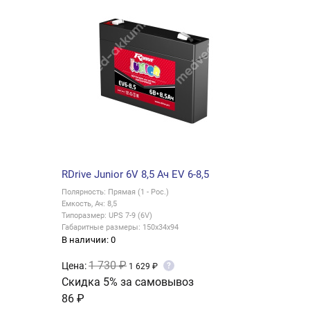
RDrive Junior 6V 8,5 Ач EV 6-8,5
Полярность: Прямая (1 - Рос.)
Емкость, Ач: 8,5
Типоразмер: UPS 7-9 (6V)
Габаритные размеры: 150x34x94
В наличии: 0
1 730 ₽
Цена:
?
1 629 ₽
Скидка 5% за самовывоз
86 ₽