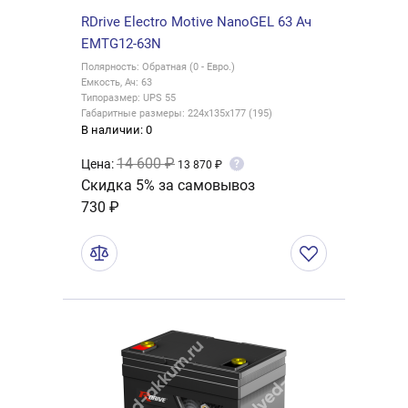
RDrive Electro Motive NanoGEL 63 Ач
EMTG12-63N
Полярность: Обратная (0 - Евро.)
Емкость, Ач: 63
Типоразмер: UPS 55
Габаритные размеры: 224x135x177 (195)
В наличии: 0
14 600 ₽
Цена:
?
13 870 ₽
Скидка 5% за самовывоз
730 ₽