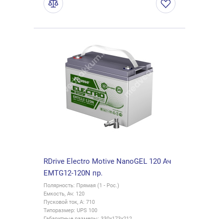
RDrive Electro Motive NanoGEL 120 Ач
EMTG12-120N пр.
Полярность: Прямая (1 - Рос.)
Емкость, Ач: 120
Пусковой ток, А: 710
Типоразмер: UPS 100
Габаритные размеры: 330x173x212