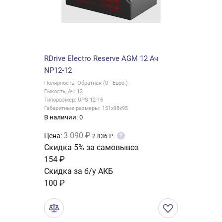
RDrive Electro Reserve AGM 12 Ач
NP12-12
Полярность: Обратная (0 - Евро.)
Емкость, Ач: 12
Типоразмер: UPS 12-16
Габаритные размеры: 151x98x95
В наличии: 0
3 090 ₽
Цена:
?
2 836 ₽
Скидка 5% за самовывоз
154 ₽
Скидка за б/у АКБ
100 ₽