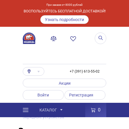
При заказе от 8000 рублей
ВОСПОЛЬЗУЙТЕСЬ БЕСПЛАТНОЙ ДОСТАВКОЙ!
Узнать подробности
+7 (391) 613-55-02
Акции
Войти
Регистрация
0
КАТАЛОГ
/
Каталог
/
Товары
/
Аксессуары
/
Зарядные устройства