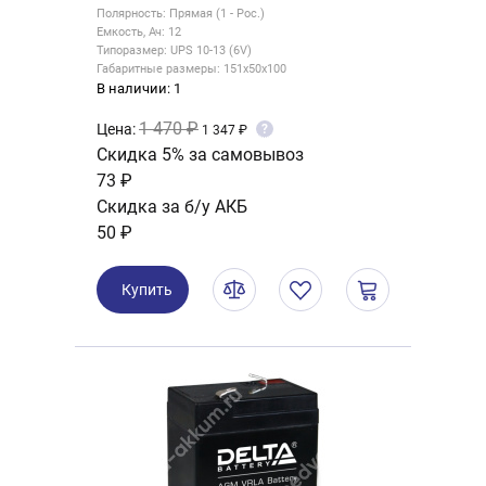
Полярность: Прямая (1 - Рос.)
Емкость, Ач: 12
Типоразмер: UPS 10-13 (6V)
Габаритные размеры: 151x50x100
В наличии: 1
1 470 ₽
Цена:
?
1 347 ₽
Скидка 5% за самовывоз
73 ₽
Скидка за б/у АКБ
50 ₽
Купить