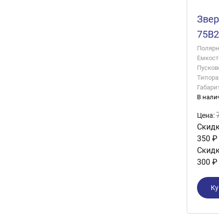
Звер
75B
Полярно
Емкость
Пусково
Типора
Габари
В нали
Цена:
Скидк
350 ₽
Скидк
300 ₽
Ку