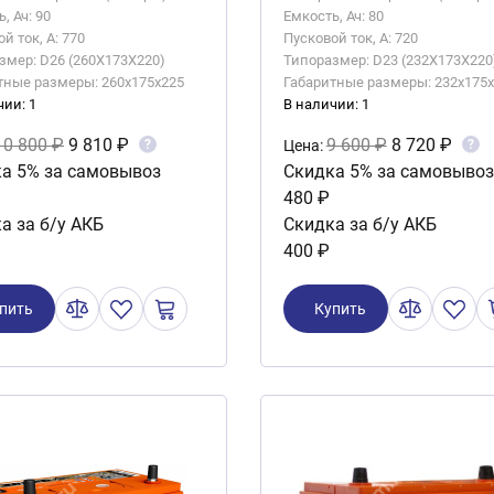
, Ач: 90
Емкость, Ач: 80
й ток, А: 770
Пусковой ток, А: 720
змер: D26 (260X173X220)
Типоразмер: D23 (232X173X220
тные размеры: 260x175x225
Габаритные размеры: 232x175
чии: 1
В наличии: 1
10 800 ₽
9 810 ₽
9 600 ₽
8 720 ₽
?
?
Цена:
а 5% за самовывоз
Скидка 5% за самовывоз
480 ₽
а за б/у АКБ
Скидка за б/у АКБ
400 ₽
пить
Купить