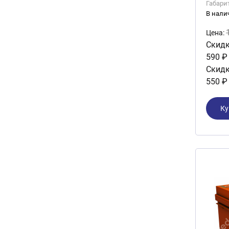
Габари
В нали
Цена:
Скидк
590 ₽
Скидк
550 ₽
Ку