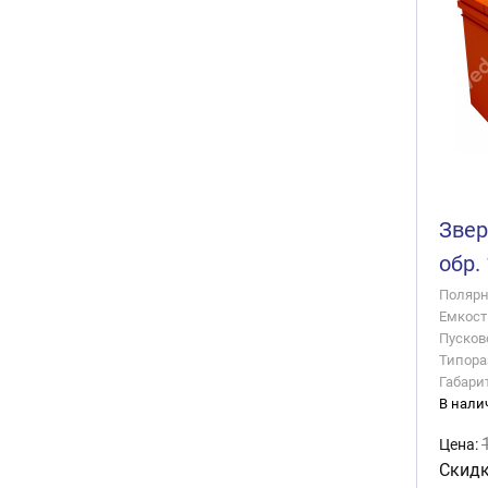
Звер
обр.
Полярно
Емкость
Пусково
Типора
Габари
В нали
Цена:
Скидк