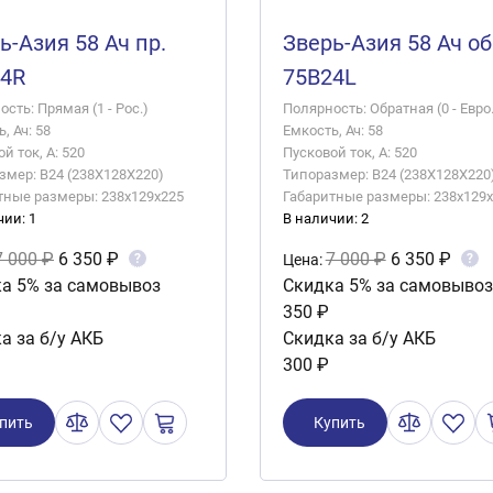
ь-Азия 58 Ач пр.
Зверь-Азия 58 Ач об
24R
75B24L
сть: Прямая (1 - Рос.)
Полярность: Обратная (0 - Евро.
, Ач: 58
Емкость, Ач: 58
й ток, А: 520
Пусковой ток, А: 520
змер: B24 (238X128X220)
Типоразмер: B24 (238X128X220
тные размеры: 238x129x225
Габаритные размеры: 238x129
чии: 1
В наличии: 2
7 000 ₽
6 350 ₽
7 000 ₽
6 350 ₽
?
?
Цена:
а 5% за самовывоз
Скидка 5% за самовывоз
350 ₽
а за б/у АКБ
Скидка за б/у АКБ
300 ₽
пить
Купить