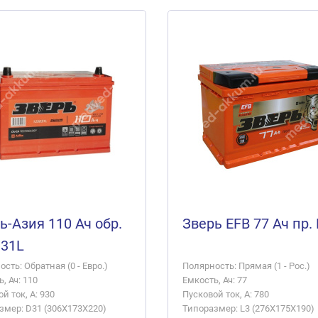
ь-Азия 110 Ач обр.
Зверь EFB 77 Ач пр. 
D31L
сть: Обратная (0 - Евро.)
Полярность: Прямая (1 - Рос.)
, Ач: 110
Емкость, Ач: 77
й ток, А: 930
Пусковой ток, А: 780
змер: D31 (306X173X220)
Типоразмер: L3 (276X175X190)