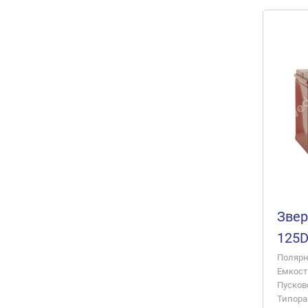
Звер
125
Полярно
Емкость
Пусково
Типора