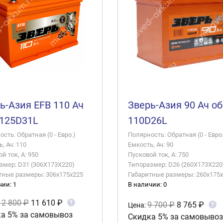
ь-Азия EFB 110 Ач
Зверь-Азия 90 Ач об
 125D31L
110D26L
сть: Обратная (0 - Евро.)
Полярность: Обратная (0 - Евро.
, Ач: 110
Емкость, Ач: 90
й ток, А: 950
Пусковой ток, А: 750
змер: D31 (306X173X220)
Типоразмер: D26 (260X173X220
тные размеры: 306x175x225
Габаритные размеры: 260x175
чии: 1
В наличии: 0
12 800 ₽
11 610 ₽
?
9 700 ₽
8 765 ₽
?
Цена:
а 5% за самовывоз
Скидка 5% за самовывоз