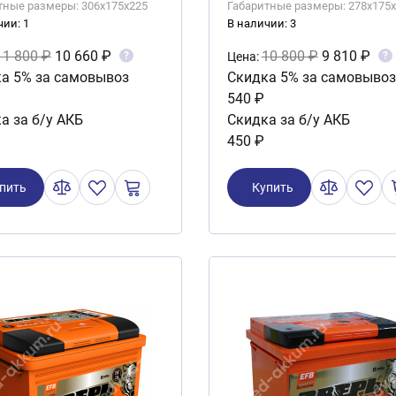
тные размеры: 306x175x225
Габаритные размеры: 278x175
чии: 1
В наличии: 3
11 800 ₽
10 660 ₽
10 800 ₽
9 810 ₽
?
?
Цена:
а 5% за самовывоз
Скидка 5% за самовывоз
540 ₽
а за б/у АКБ
Скидка за б/у АКБ
450 ₽
пить
Купить