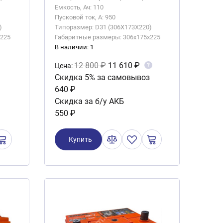
Емкость, Ач: 110
Пусковой ток, А: 950
)
Типоразмер: D31 (306X173X220)
x225
Габаритные размеры: 306x175x225
В наличии: 1
12 800 ₽
11 610 ₽
?
Цена:
Скидка 5% за самовывоз
640 ₽
Скидка за б/у АКБ
550 ₽
Купить