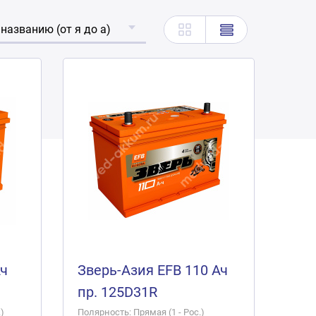
 названию (от я до а)
Ач
Зверь-Азия EFB 110 Ач
пр. 125D31R
)
Полярность: Прямая (1 - Рос.)