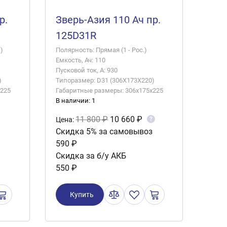
р.
Зверь-Азия 110 Ач пр.
125D31R
)
Полярность: Прямая (1 - Рос.)
Емкость, Ач: 110
Пусковой ток, А: 930
)
Типоразмер: D31 (306X173X220)
x225
Габаритные размеры: 306x175x225
В наличии: 1
11 800 ₽
10 660 ₽
?
Цена:
Скидка 5% за самовывоз
590 ₽
Скидка за б/у АКБ
550 ₽
Купить