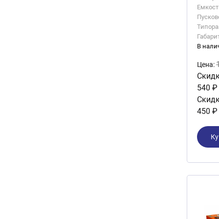
Емкость
Пусково
Типора
Габари
В нали
Цена:
Скидк
540 ₽
Скидк
450 ₽
Ку