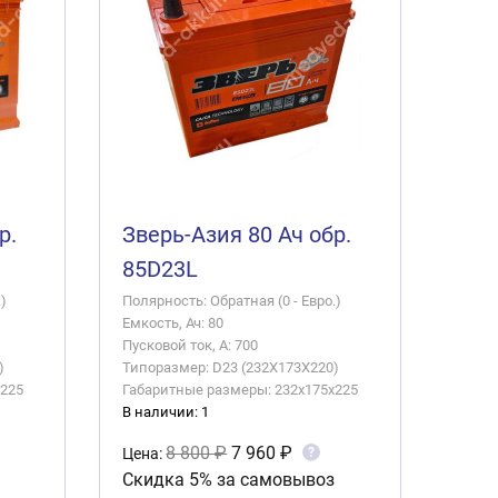
р.
Зверь-Азия 80 Ач обр.
85D23L
)
Полярность: Обратная (0 - Евро.)
Емкость, Ач: 80
Пусковой ток, А: 700
)
Типоразмер: D23 (232X173X220)
x225
Габаритные размеры: 232x175x225
В наличии: 1
8 800 ₽
7 960 ₽
?
Цена:
Скидка 5% за самовывоз