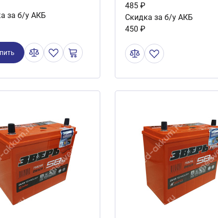
485 ₽
а за б/у АКБ
Скидка за б/у АКБ
450 ₽
пить