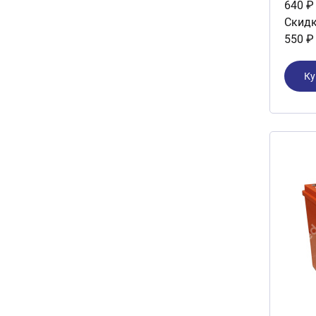
640 ₽
Скидк
550 ₽
Ку