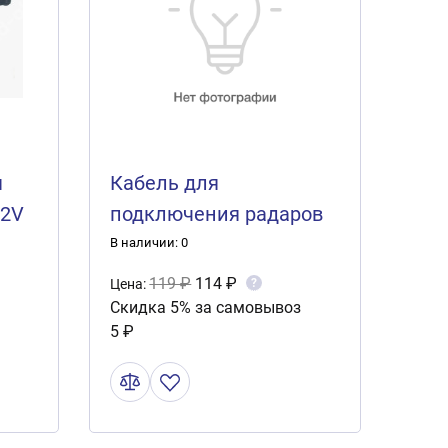
я
Кабель для
12V
подключения радаров
ом и
видеорегистраторов и
В наличии: 0
т. п.1013
119 ₽
114 ₽
?
Цена:
Скидка 5% за самовывоз
5 ₽