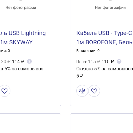
ль USB Lightning
Кабель USB - Type-C
 1м SKYWAY
1м BOROFONE, Бел
ый в пакете
чии: 0
В наличии: 0
120 ₽
114 ₽
115 ₽
110 ₽
?
?
Цена:
а 5% за самовывоз
Скидка 5% за самовывоз
5 ₽