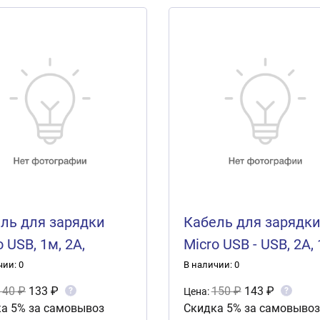
ль для зарядки
Кабель для зарядк
o USB, 1м, 2А,
Micro USB - USB, 2A, 
иум, пластик
Черный,
чии: 0
В наличии: 0
A /1/10/500/ 443-
Зарядка+Передача
140 ₽
133 ₽
150 ₽
143 ₽
?
?
Цена:
а 5% за самовывоз
Скидка 5% за самовывоз
данных, Пакет,