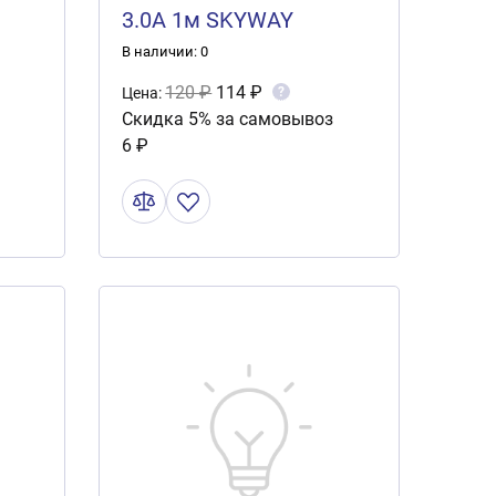
3.0A 1м SKYWAY
черный в пакете
В наличии: 0
120 ₽
114 ₽
?
Цена:
Скидка 5% за самовывоз
6 ₽