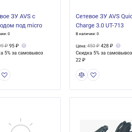
вое ЗУ AVS с
Сетевое ЗУ AVS Qui
одом под micro
Charge 3.0 UT-713
1.2A TMC-111
чии: 0
В наличии: 0
99 ₽
95 ₽
450 ₽
428 ₽
?
?
Цена:
а 5% за самовывоз
Скидка 5% за самовывоз
22 ₽