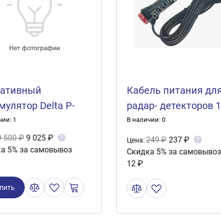
тативный
Кабель питания дл
мулятор Delta P-
радар- детекторов 
1.5метра со штекер
чии: 1
В наличии: 0
кнопкой
9 500 ₽
9 025 ₽
?
249 ₽
237 ₽
?
Цена:
а 5% за самовывоз
Скидка 5% за самовывоз
12 ₽
пить