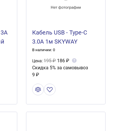
 3А
Кабель USB - Type-C
ый
3.0А 1м SKYWAY
Черный в пакете zip
В наличии: 0
S09603008
195 ₽
186 ₽
?
Цена:
Скидка 5% за самовывоз
9 ₽