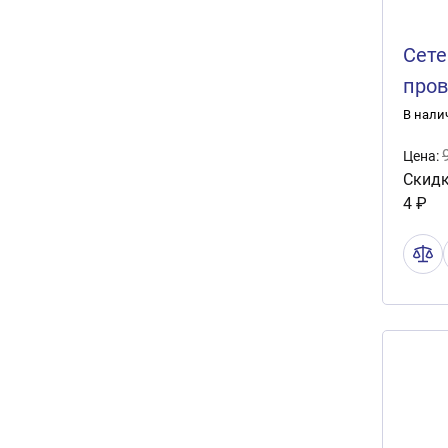
Сете
пров
USB 
В нали
Цена:
Скидк
4 ₽