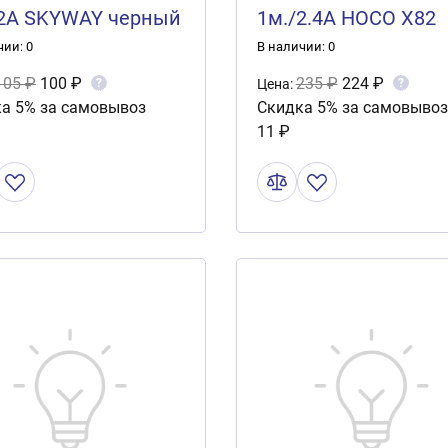
2A SKYWAY черный
1м./2.4А HOCO X82
кете 1м
БелоЧерный
чии: 0
В наличии: 0
105 ₽
100 ₽
235 ₽
224 ₽
?
?
Цена:
а 5% за самовывоз
Скидка 5% за самовывоз
11 ₽