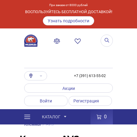
При заказе от 8000 рублей
ВОСПОЛЬЗУЙТЕСЬ БЕСПЛАТНОЙ ДОСТАВКОЙ!
Узнать подробности
+7 (391) 613-55-02
Акции
Войти
Регистрация
0
КАТАЛОГ
/
Каталог
/
Товары
/
Аксессуары
/
Клеммы
/
AVS