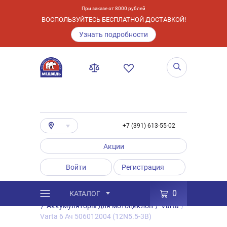
При заказе от 8000 рублей
ВОСПОЛЬЗУЙТЕСЬ БЕСПЛАТНОЙ ДОСТАВКОЙ!
Узнать подробности
+7 (391) 613-55-02
Акции
Войти
Регистрация
0
КАТАЛОГ
/
Каталог
/
Товары
/
Аккумуляторы
/
Аккумуляторы для мотоциклов
/
Varta
/
Varta 6 Ач 506012004 (12N5.5-3B)